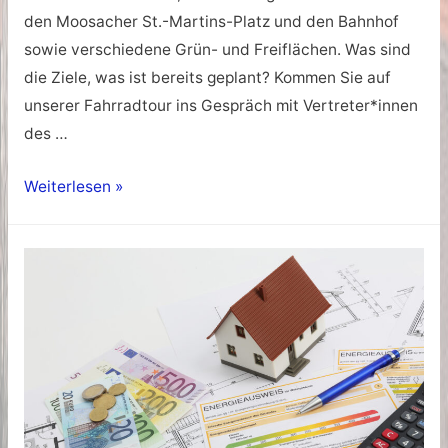
den Moosacher St.-Martins-Platz und den Bahnhof
sowie verschiedene Grün- und Freiflächen. Was sind
die Ziele, was ist bereits geplant? Kommen Sie auf
unserer Fahrradtour ins Gespräch mit Vertreter*innen
des …
Feierabend-
Weiterlesen »
RadlTalk
durch
das
Sanierungsgebiet
Moosach