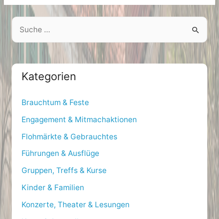
S
e
a
r
Kategorien
c
h
Brauchtum & Feste
f
Engagement & Mitmachaktionen
o
Flohmärkte & Gebrauchtes
r
Führungen & Ausflüge
:
Gruppen, Treffs & Kurse
Kinder & Familien
Konzerte, Theater & Lesungen