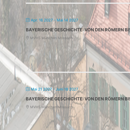
Apr. 16 2027
- Mai 14 2027
BAYERISCHE GESCHICHTE: VON DEN RÖMERN BI
MVHS München Moosach
Mai 21 2027
- Juni 18 2027
BAYERISCHE GESCHICHTE: VON DEN RÖMERN BI
MVHS München Moosach