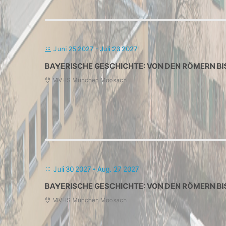
Juni 25 2027
- Juli 23 2027
BAYERISCHE GESCHICHTE: VON DEN RÖMERN BI
MVHS München Moosach
Juli 30 2027
- Aug. 27 2027
BAYERISCHE GESCHICHTE: VON DEN RÖMERN BI
MVHS München Moosach