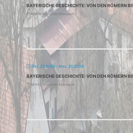
BAYERISCHE GESCHICHTE: VON DEN RÖMERN BI
MVHS München Moosach
Okt. 23 2026
- Nov. 20 2026
BAYERISCHE GESCHICHTE: VON DEN RÖMERN BI
MVHS München Moosach