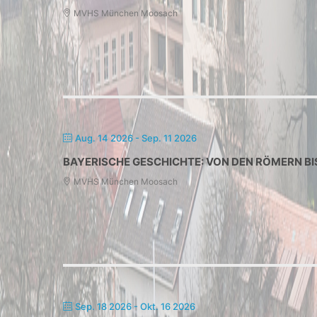
MVHS München Moosach
Aug. 14 2026
- Sep. 11 2026
BAYERISCHE GESCHICHTE: VON DEN RÖMERN BI
MVHS München Moosach
Sep. 18 2026
- Okt. 16 2026