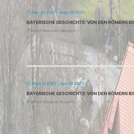
Feb. 05 2027
- März 05 2027
BAYERISCHE GESCHICHTE: VON DEN RÖMERN BI
MVHS München Moosach
März 12 2027
- Apr. 09 2027
BAYERISCHE GESCHICHTE: VON DEN RÖMERN BI
MVHS München Moosach