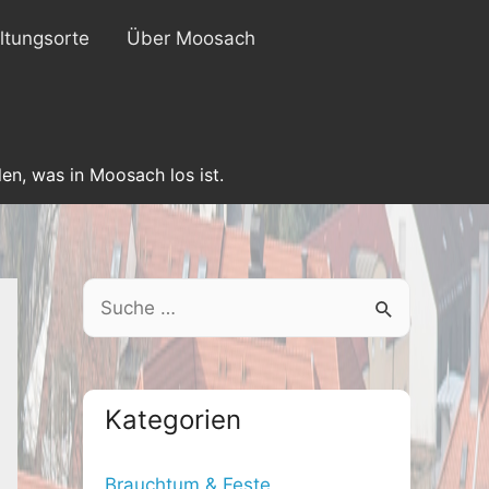
ltungsorte
Über Moosach
en, was in Moosach los ist.
S
e
a
r
Kategorien
c
h
Brauchtum & Feste