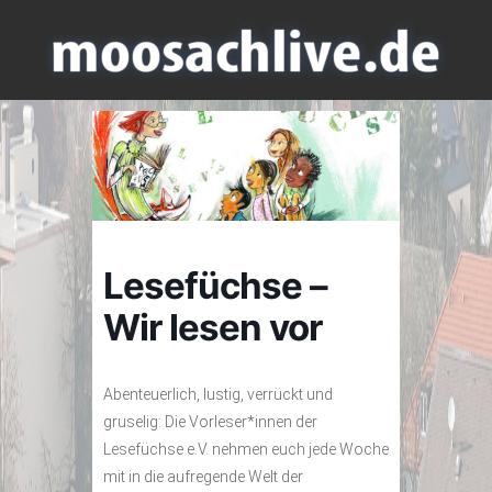
Lesefüchse –
Wir lesen vor
Abenteuerlich, lustig, verrückt und
gruselig: Die Vorleser*innen der
Lesefüchse e.V. nehmen euch jede Woche
mit in die aufregende Welt der