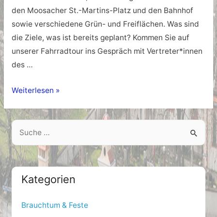
den Moosacher St.-Martins-Platz und den Bahnhof
sowie verschiedene Grün- und Freiflächen. Was sind
die Ziele, was ist bereits geplant? Kommen Sie auf
unserer Fahrradtour ins Gespräch mit Vertreter*innen
des …
Feierabend-
Weiterlesen »
RadlTalk
durch
S
das
e
Sanierungsgebiet
a
Moosach
r
Kategorien
c
h
Brauchtum & Feste
f