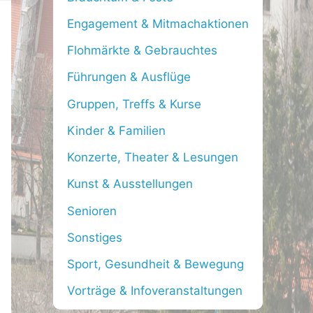
f
Engagement & Mitmachaktionen
o
Flohmärkte & Gebrauchtes
r
Führungen & Ausflüge
:
Gruppen, Treffs & Kurse
Kinder & Familien
Konzerte, Theater & Lesungen
Kunst & Ausstellungen
Senioren
Sonstiges
Sport, Gesundheit & Bewegung
Vorträge & Infoveranstaltungen