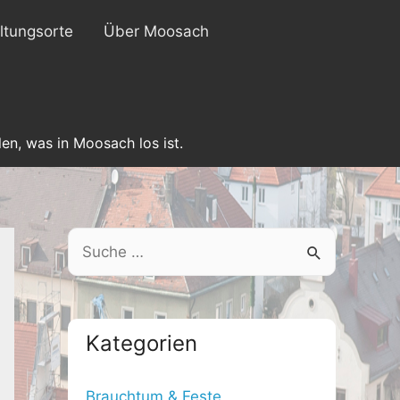
ltungsorte
Über Moosach
en, was in Moosach los ist.
S
e
a
r
Kategorien
c
h
Brauchtum & Feste