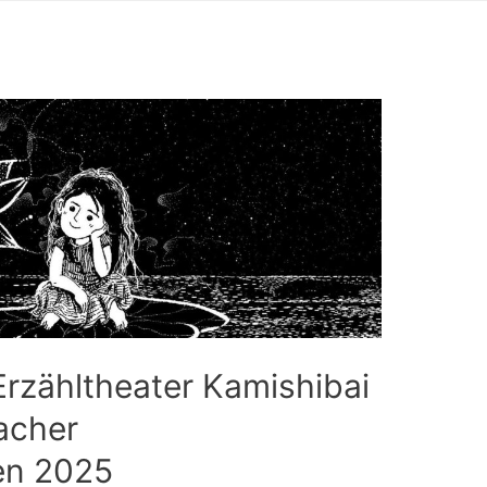
Erzähltheater Kamishibai
acher
gen 2025