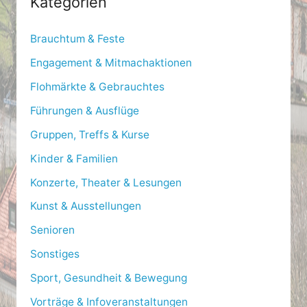
Kategorien
c
h
Brauchtum & Feste
f
Engagement & Mitmachaktionen
o
Flohmärkte & Gebrauchtes
r
Führungen & Ausflüge
:
Gruppen, Treffs & Kurse
Kinder & Familien
Konzerte, Theater & Lesungen
Kunst & Ausstellungen
Senioren
Sonstiges
Sport, Gesundheit & Bewegung
Vorträge & Infoveranstaltungen