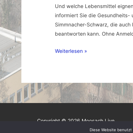
Und welche Lebensmittel eignen
informiert Sie die Gesundheits-
Simmnacher-Schwarz, die auch I
beantworten kann. Ohne Anmeld
Beikost
Weiterlesen »
für
Babys
–
Infotreff
für
Eltern
Copyright © 2026 Moosach Live
Diese Website benutzt 