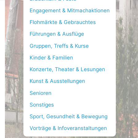
f
Engagement & Mitmachaktionen
o
Flohmärkte & Gebrauchtes
r
Führungen & Ausflüge
:
Gruppen, Treffs & Kurse
Kinder & Familien
Konzerte, Theater & Lesungen
Kunst & Ausstellungen
Senioren
Sonstiges
Sport, Gesundheit & Bewegung
Vorträge & Infoveranstaltungen