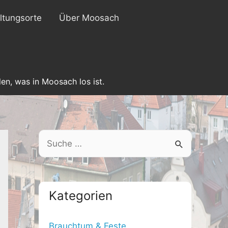
ltungsorte
Über Moosach
en, was in Moosach los ist.
S
e
a
r
Kategorien
c
h
Brauchtum & Feste