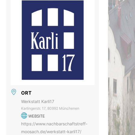
ORT
Werkstatt Karli17
Karlingerstr. 17, 80992 Münchenen
WEBSITE
https://www.nachbarschaftstreff-
moosach.de/werkstatt-karli17/