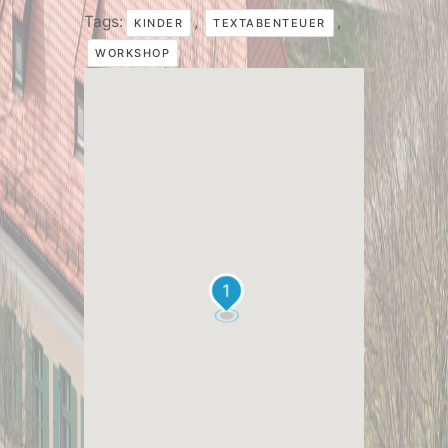
Tags:
,
,
KINDER
TEXTABENTEUER
WORKSHOP
1