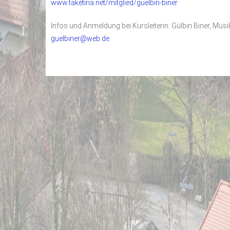
www.taketina.net/mitglied/guelbin-biner
Infos und Anmeldung bei Kursleiterin: Gülbin Biner, M
guelbiner@web.de