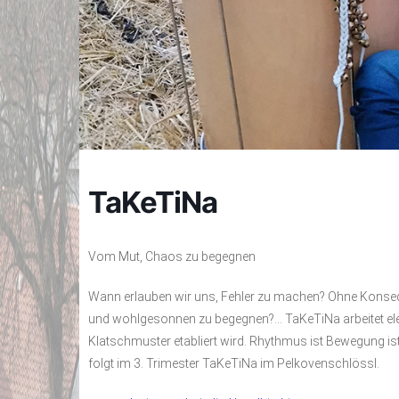
TaKeTiNa
Vom Mut, Chaos zu begegnen
Wann erlauben wir uns, Fehler zu machen? Ohne Konseq
und wohlgesonnen zu begegnen?… TaKeTiNa arbeitet eleme
Klatschmuster etabliert wird. Rhythmus ist Bewegung is
folgt im 3. Trimester TaKeTiNa im Pelkovenschlössl.