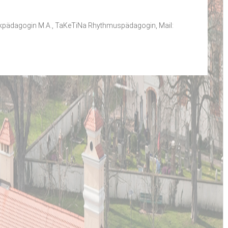
usikpädagogin M.A., TaKeTiNa Rhythmuspädagogin, Mail: