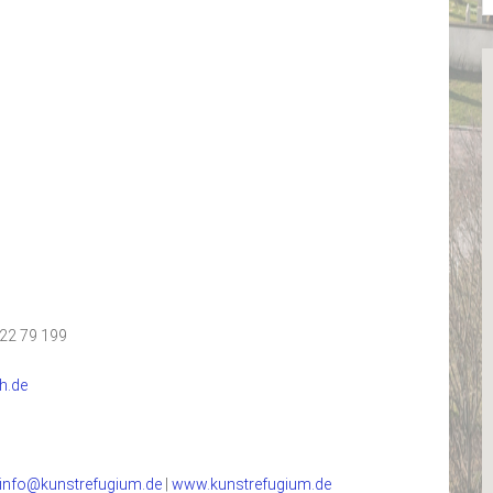
122 79 199
h.de
info@kunstrefugium.de
|
www.kunstrefugium.de