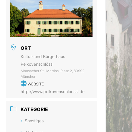
ORT
Kultur- und Bürgerhaus
Pelkovenschlössl
Moosacher St.-Martins-Platz 2, 80992
München
WEBSITE
http://www.pelkovenschloessl.de
KATEGORIE
Sonstiges