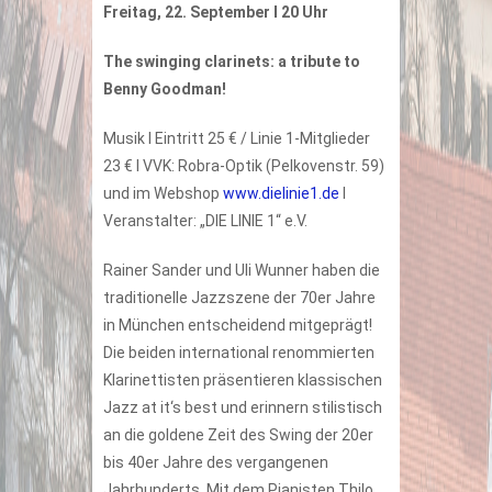
Freitag, 22. September I 20 Uhr
The swinging clarinets: a tribute to
Benny Goodman!
Musik I Eintritt 25 € / Linie 1-Mitglieder
23 € I VVK: Robra-Optik (Pelkovenstr. 59)
und im Webshop
www.dielinie1.de
I
Veranstalter: „DIE LINIE 1“ e.V.
Rainer Sander und Uli Wunner haben die
traditionelle Jazzszene der 70er Jahre
in München entscheidend mitgeprägt!
Die beiden international renommierten
Klarinettisten präsentieren klassischen
Jazz at it‘s best und erinnern stilistisch
an die goldene Zeit des Swing der 20er
bis 40er Jahre des vergangenen
Jahrhunderts. Mit dem Pianisten Thilo