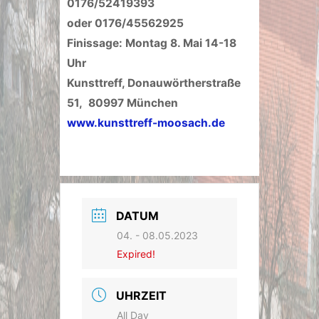
0176/52419393
oder 0176/45562925
Finissage:
Montag 8. Mai 14-18
Uhr
Kunsttreff, Donauwörtherstraße
51, 80997 München
www.kunsttreff-moosach.de
DATUM
04. - 08.05.2023
Expired!
UHRZEIT
All Day