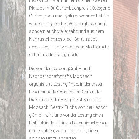
neues Buch vor, mit dem sie den zweiten
Platz beim Dt. Gartenbuchpreis (Kategorie
Gartenprosa und -lyrik) gewonnen hat. Es
wird keine typische „Wasserglaslesung“,
sondern auch viel erzählt und aus dem
Nähkästchen resp. der Gartenlaube
geplaudert – ganz nach dem Motto: mehr
schmunzeln statt gruseln.
Die von der Leocor gGmbH und
Nachbarschaftstreffs Moosach
organisierte Lesung findet in der ersten
Lebensinsel Moosachs im Garten der
Diakonie bei der Heilig-Geist-Kirche in
Moosach. Beatrix Fuchs von der Leocor
gGmbH wird uns vor der Lesung einen
Einblick in das Prinzip Lebensinsel geben
und erzählen, was es braucht, einen
solchen Ort zu schaffen.