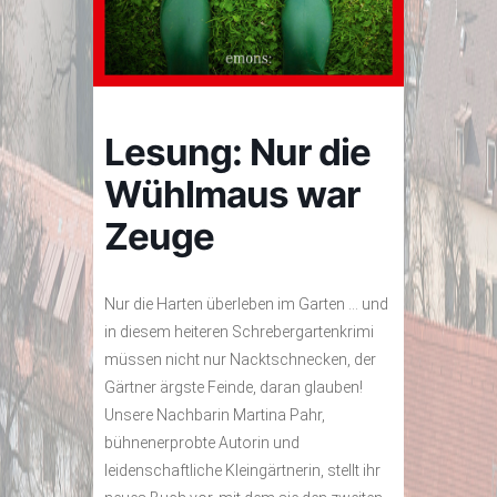
Lesung: Nur die
Wühlmaus war
Zeuge
Nur die Harten überleben im Garten … und
in diesem heiteren Schrebergartenkrimi
müssen nicht nur Nacktschnecken, der
Gärtner ärgste Feinde, daran glauben!
Unsere Nachbarin Martina Pahr,
bühnenerprobte Autorin und
leidenschaftliche Kleingärtnerin, stellt ihr