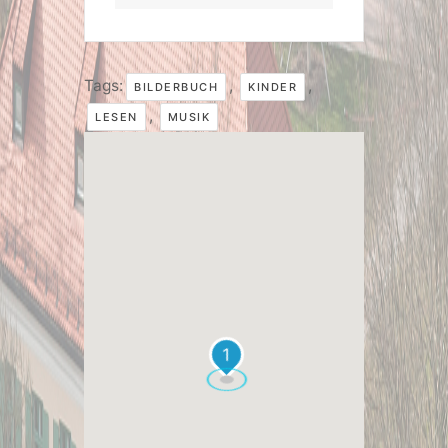
Tags:
,
,
BILDERBUCH
KINDER
,
LESEN
MUSIK
1