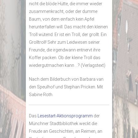
nicht die blöde Hütte, die immer wieder
zusammenkracht, oder der dumme
Baum, von dem einfach kein Apfel
herunterfallen will. Das macht den kleinen
Troll wütend. Er ist ein Troll, der grollt. Ein
Grolltroll! Sehr zum Leidwesen seiner
Freunde, die irgendwann entnervt ihre
Koffer packen. Ob der kleine Troll das
wiedergutmachen kann …? (Verlagstext)
Nach dem Bilderbuch von Barbara van
den Speulhof und Stephan Pricken. Mit
Sabine Roth.
Das
Lesestart-Aktionsprogramm
der
Münchner Stadtbibliothek weckt die
Freude an Geschichten, an Reimen, an