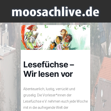
Lesefüchse –
Wir lesen vor
Abenteuerlich, lustig, verrückt und
gruselig: Die Vorleser*innen der
Lesefüchse e.V. nehmen euch jede Woche
mit in die aufregende Welt der