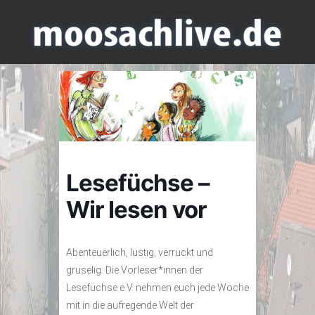
Lesefüchse –
Wir lesen vor
Abenteuerlich, lustig, verrückt und
gruselig: Die Vorleser*innen der
Lesefüchse e.V. nehmen euch jede Woche
mit in die aufregende Welt der