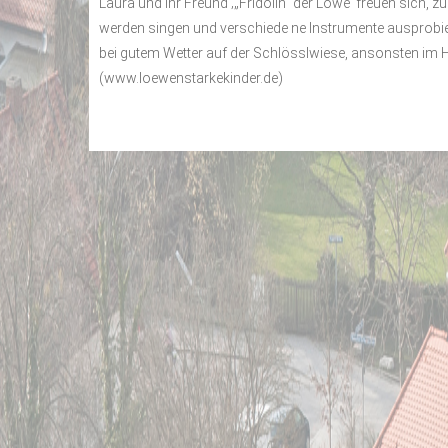
Laura und ihr Freund ‚„Fridolin“ der Löwe‘ freuen sich
werden singen und verschiede ne Instrumente ausprobie
bei gutem Wetter auf der Schlösslwiese, ansonsten im H
(www.loewenstarkekinder.de)