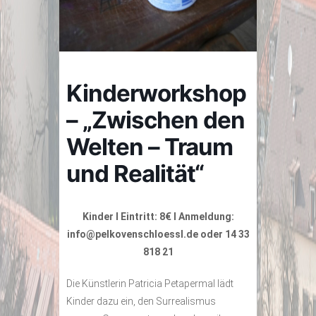
Kinderworkshop
– „Zwischen den
Welten – Traum
und Realität“
Kinder I Eintritt: 8€ I Anmeldung:
info@pelkovenschloessl.de oder 14 33
818 21
Die Künstlerin Patricia Petapermal lädt
Kinder dazu ein, den Surrealismus