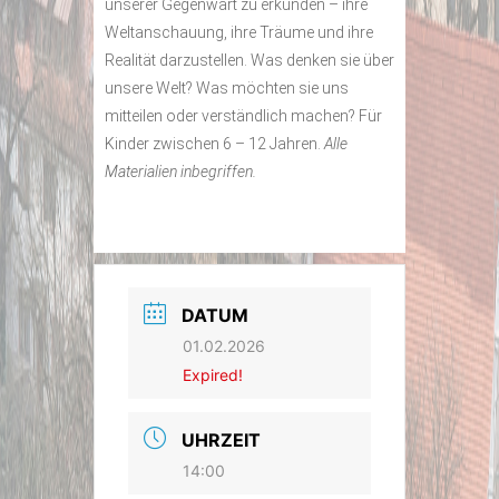
unserer Gegenwart zu erkunden – ihre
Weltanschauung, ihre Träume und ihre
Realität darzustellen. Was denken sie über
unsere Welt? Was möchten sie uns
mitteilen oder verständlich machen? Für
Kinder zwischen 6 – 12 Jahren.
Alle
Materialien inbegriffen.
DATUM
01.02.2026
Expired!
UHRZEIT
14:00