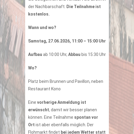
der Nachbarschaft.
Die Teilnahme ist
kostenlos.
Wann und wo?
Samstag, 27.06.2026, 11:00 – 15:00 Uhr
Aufbau
ab 10:00 Uhr,
Abbau
bis 15:30 Uhr
Wo?
Platz beim Brunnen und Pavillon, neben
Restaurant Kono
Eine
vorherige Anmeldung ist
erwünscht
, damit wir besser planen
können. Eine Teilnahme
spontan vor
Ort
ist aber ebenfalls möglich. Der
Flohmarkt findet
bei jedem Wetter statt