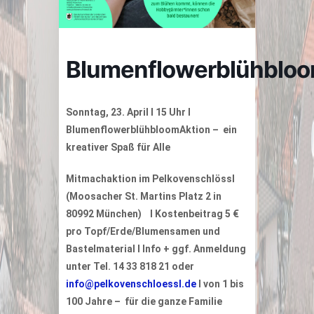
Blumenflowerblühblo
Sonntag, 23. April I 15 Uhr
I
BlumenflowerblühbloomAktion –
ein
kreativer Spaß für Alle
Mitmachaktion im Pelkovenschlössl
(Moosacher St. Martins Platz 2 in
80992 München) I Kostenbeitrag 5 €
pro Topf/Erde/Blumensamen und
Bastelmaterial I Info + ggf. Anmeldung
unter Tel. 14 33 818 21 oder
info@pelkovenschloessl.de
I von 1 bis
100 Jahre – für die ganze Familie