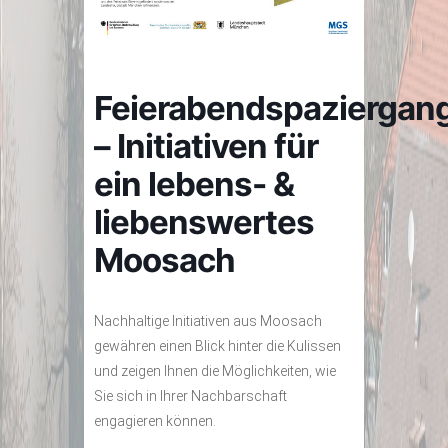
Feierabendspaziergan
– Initiativen für
ein lebens- &
liebenswertes
Moosach
Nachhaltige Initiativen aus Moosach
gewähren einen Blick hinter die Kulissen
und zeigen Ihnen die Möglichkeiten, wie
Sie sich in Ihrer Nachbarschaft
engagieren können.