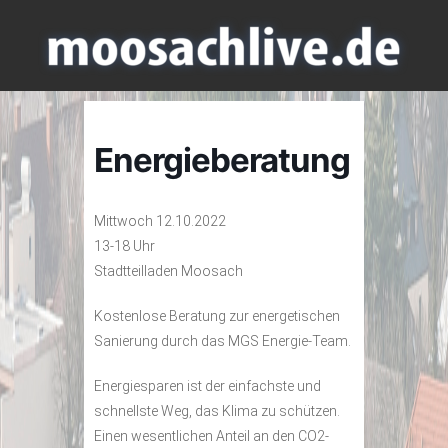
Energieberatung
Mittwoch 12.10.2022
13-18 Uhr
Stadtteilladen Moosach
Kostenlose Beratung zur energetischen
Sanierung durch das MGS Energie-Team.
Energiesparen ist der einfachste und
schnellste Weg, das Klima zu schützen.
Einen wesentlichen Anteil an den CO2-