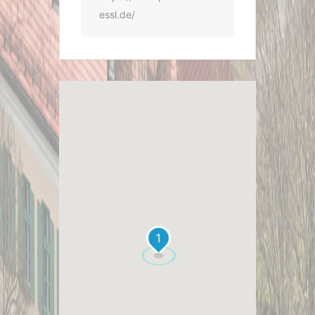
essl.de/
1