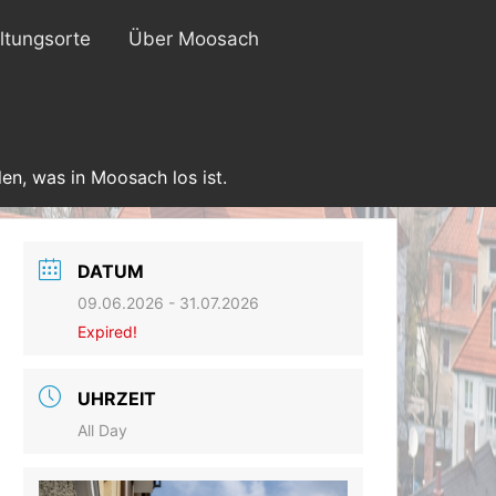
ltungsorte
Über Moosach
en, was in Moosach los ist.
DATUM
09.06.2026
- 31.07.2026
Expired!
UHRZEIT
All Day