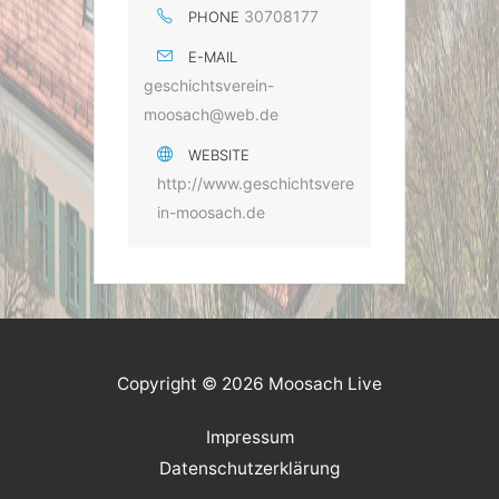
30708177
PHONE
E-MAIL
geschichtsverein-
moosach@web.de
WEBSITE
http://www.geschichtsvere
in-moosach.de
Copyright © 2026 Moosach Live
Impressum
Datenschutzerklärung