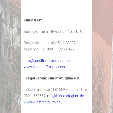
Kunsttreff
Büro geöffnet: mittwochs 17 bis 19 Uhr
Donauwörtherstraße 51 | 80997
München | Tel. 089 – 122 79 199
info@kunsttreff-moosach.de
|
www.kunsttreff-moosach.de
Trägerverein: Kunstrefugium e.V.
Laibacherstraße 4 | 81669 München | Tel.
089 – 650562
info@kunstrefugium.de
|
www.kunstrefugium.de