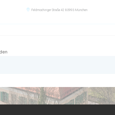
Feldmochinger Straße 42 80993 München
nden